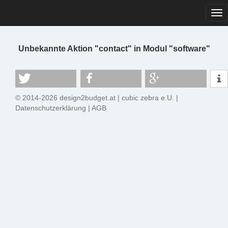
Tog
navi
Unbekannte Aktion "contact" in Modul "software"
© 2014-2026 design2budget.at |
cubic zebra e.U.
|
Datenschutzerklärung
|
AGB