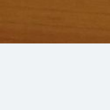
Ihre Registrierkasse
auf Ihrem PC, Tablet oder Handy
immer und überall
cash-cube