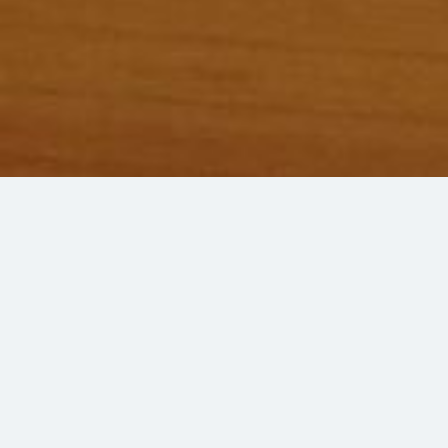
Ihre Registrierkasse
auf Ihrem PC, Tablet oder Handy
immer und überall
cash-cube