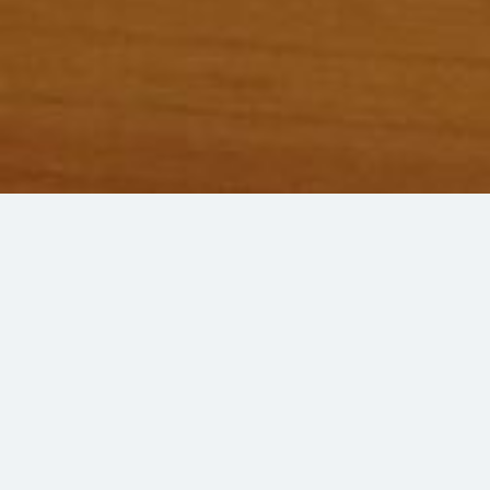
Ihre Registrierkasse
auf Ihrem PC, Tablet oder Handy
immer und überall
cash-cube