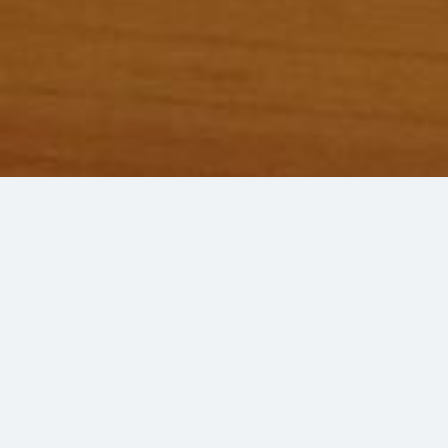
Ihre Registrierkasse
auf Ihrem PC, Tablet oder Handy
immer und überall
cash-cube