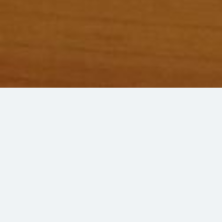
Ihre Registrierkasse
auf Ihrem PC, Tablet oder Handy
immer und überall
cash-cube