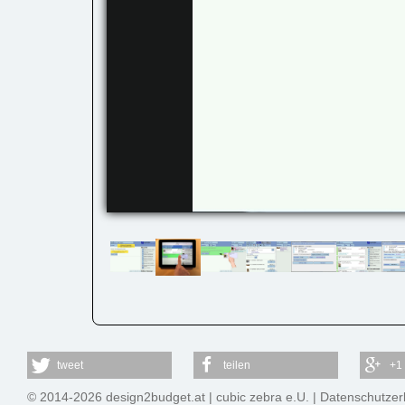
tweet
teilen
+1
© 2014-2026 design2budget.at |
cubic zebra e.U.
|
Datenschutzer