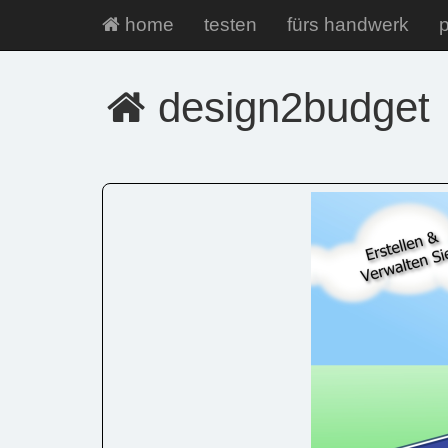
home
testen
fürs handwerk
p
design2budget