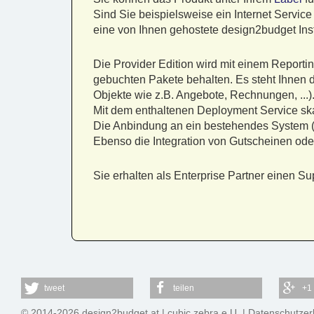
Sind Sie beispielsweise ein Internet Service
eine von Ihnen gehostete design2budget Inst
Die Provider Edition wird mit einem Reporti
gebuchten Pakete behalten. Es steht Ihnen d
Objekte wie z.B. Angebote, Rechnungen, ...)
Mit dem enthaltenen Deployment Service ska
Die Anbindung an ein bestehendes System (z
Ebenso die Integration von Gutscheinen od
Sie erhalten als Enterprise Partner einen 
tweet
teilen
+1
© 2014-2026 design2budget.at |
cubic zebra e.U.
|
Datenschutzer