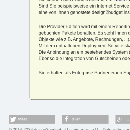
Sind Sie beispielsweise ein Internet Service
eine von Ihnen gehostete design2budget Inst
Die Provider Edition wird mit einem Reporti
gebuchten Pakete behalten. Es steht Ihnen d
Objekte wie z.B. Angebote, Rechnungen, ...)
Mit dem enthaltenen Deployment Service ska
Die Anbindung an ein bestehendes System (z
Ebenso die Integration von Gutscheinen od
Sie erhalten als Enterprise Partner einen 
tweet
teilen
+1
© 2014-2026 design2budget.at |
cubic zebra e.U.
|
Datenschutzer