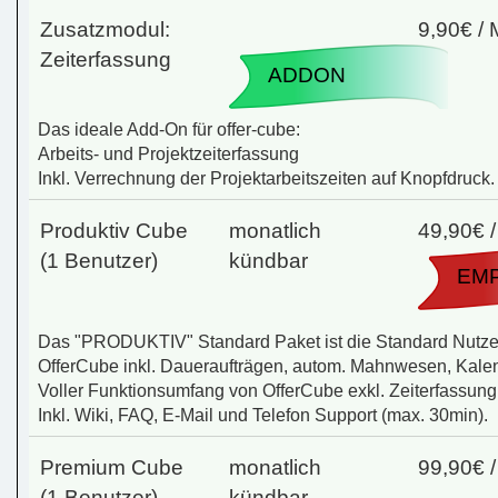
Zusatzmodul:
9,90€ /
Zeiterfassung
ADDON
Das ideale Add-On für offer-cube:
Arbeits- und Projektzeiterfassung
Inkl. Verrechnung der Projektarbeitszeiten auf Knopfdruck.
Produktiv Cube
monatlich
49,90€ 
(1 Benutzer)
kündbar
EM
Das "PRODUKTIV" Standard Paket ist die Standard Nutzerl
OfferCube inkl. Daueraufträgen, autom. Mahnwesen, Kalen
Voller Funktionsumfang von OfferCube exkl. Zeiterfassung
Inkl. Wiki, FAQ, E-Mail und Telefon Support (max. 30min).
Premium Cube
monatlich
99,90€ 
(1 Benutzer)
kündbar