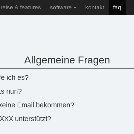
reise & features
software
kontakt
faq
Allgemeine Fragen
fe ich es?
was nun?
 keine Email bekommen?
XXX unterstützt?