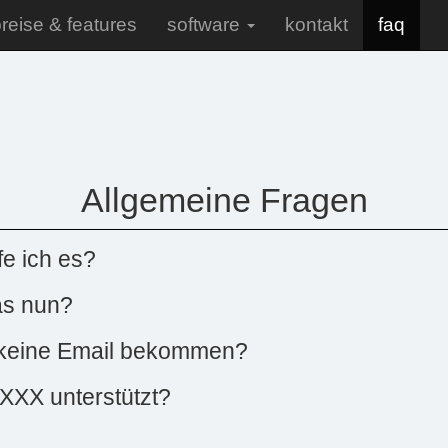
reise & features
software
kontakt
faq
Allgemeine Fragen
fe ich es?
was nun?
 keine Email bekommen?
XXX unterstützt?