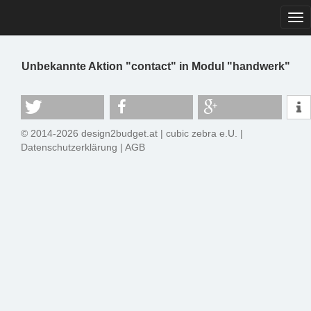
Tog
navi
Unbekannte Aktion "contact" in Modul "handwerk"
© 2014-2026 design2budget.at |
cubic zebra e.U.
|
Datenschutzerklärung
|
AGB