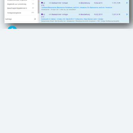
Vorlagen
Durch Verwendung von Vorlagen erstellen Sie
blitzschnell ein Angebot und ändern nur noch
Details.
Einfach kopieren
Jedes Objekt kann als Vorlage dienen!
Verwenden Sie das Angebot von vorigen Dienstag
an Herrn Müller direkt als Basis für ein neues
Angebot oder eine neue Rechnung.
Materiallisten und